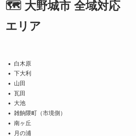
🗺 大野城市 全域対応
エリア
白木原
下大利
山田
瓦田
大池
雑餉隈町（市境側）
南ヶ丘
月の浦