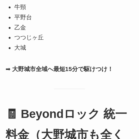
牛頸
平野台
乙金
つつじヶ丘
大城
➡
大野城市全域へ最短15分で駆けつけ！
🧾 Beyondロック 統一
料金（大野城市も全く